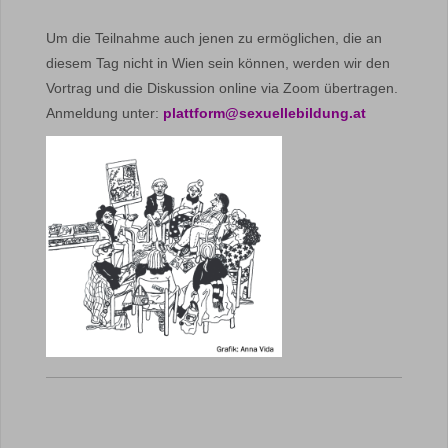
Um die Teilnahme auch jenen zu ermöglichen, die an
diesem Tag nicht in Wien sein können, werden wir den
Vortrag und die Diskussion online via Zoom übertragen.
Anmeldung unter:
plattform@sexuellebildung.at