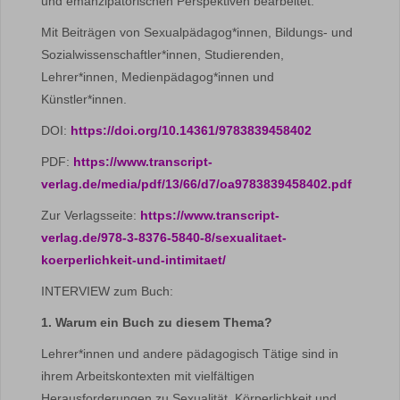
und emanzipatorischen Perspektiven bearbeitet.
Mit Beiträgen von Sexualpädagog*innen, Bildungs- und
Sozialwissenschaftler*innen, Studierenden,
Lehrer*innen, Medienpädagog*innen und
Künstler*innen.
DOI:
https://doi.org/10.14361/9783839458402
PDF:
https://www.transcript-
verlag.de/media/pdf/13/66/d7/oa9783839458402.pdf
Zur Verlagsseite:
https://www.transcript-
verlag.de/978-3-8376-5840-8/sexualitaet-
koerperlichkeit-und-intimitaet/
INTERVIEW zum Buch:
1. Warum ein Buch zu diesem Thema?
Lehrer*innen und andere pädagogisch Tätige sind in
ihrem Arbeitskontexten mit vielfältigen
Herausforderungen zu Sexualität, Körperlichkeit und