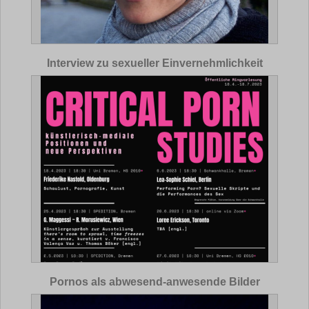
Interview zu sexueller Einvernehmlichkeit
Pornos als abwesend-anwesende Bilder