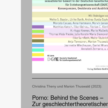
Christina Theny und Marion Thuswald (2023):
Porno: Behind the Scenes –
Zur geschlechtertheoretische