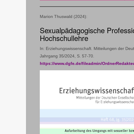
Marion Thuswald (2024):
Sexualpädagogische Professio
Hochschullehre
In: Erziehungswissenschaft. Mitteilungen der Deu
Jahrgang 35/2024, S. 57-70.
https://www.dgfe.de/fileadmin/OrdnerRedakte