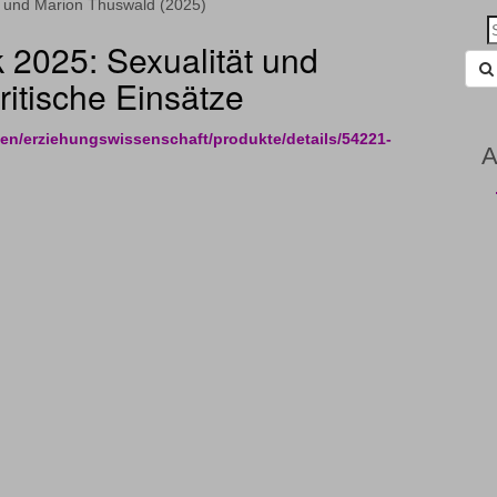
s und Marion Thuswald (2025)
Sea
 2025: Sexualität und
for:
ritische Einsätze
ien/erziehungswissenschaft/produkte/details/54221-
A