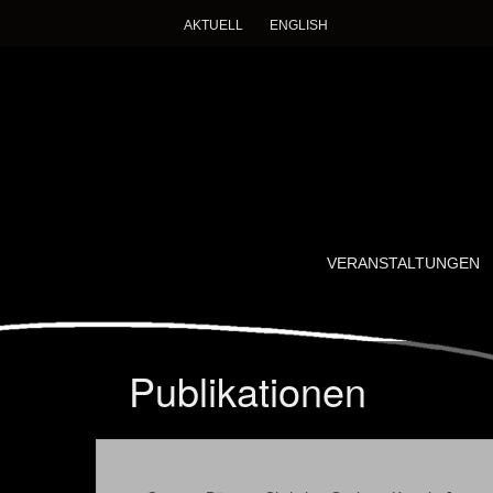
AKTUELL
ENGLISH
Imagining Des
Ein wissenschaftlich-künstlerisches Forschung
SKIP
VERANSTALTUNGEN
TO
CONTENT
Publikationen