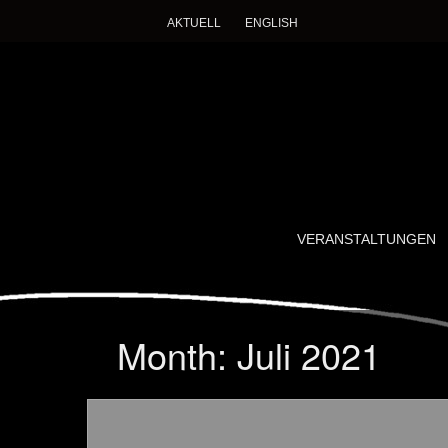
AKTUELL
ENGLISH
Imagining Des
Ein wissenschaftlich-künstlerisches Forschung
SKIP
VERANSTALTUNGEN
TO
CONTENT
Month:
Juli 2021