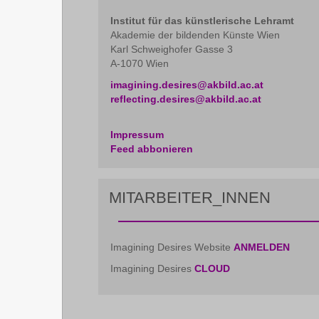
Institut für das künstlerische Lehramt
Akademie der bildenden Künste Wien
Karl Schweighofer Gasse 3
A-1070 Wien
imagining.desires@akbild.ac.at
reflecting.desires@akbild.ac.at
Impressum
Feed abbonieren
MITARBEITER_INNEN
Imagining Desires Website
ANMELDEN
Imagining Desires
CLOUD