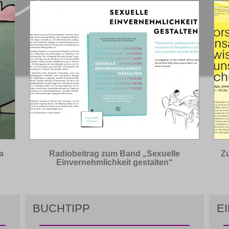
a
Radiobeitrag zum Band „Sexuelle
Z
Einvernehmlichkeit gestalten“
BUCHTIPP
E