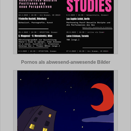
Pornos als abwesend-anwesende Bilder