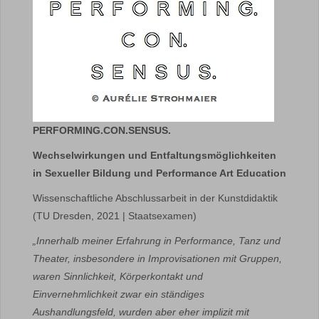
PERFORMING.CON.SENSUS.
Wechselwirkungen und Entfaltungsmöglichkeiten
in Sexueller Bildung und Performance Art Education
Wissenschaftliche Abschlussarbeit in der Kunstdidaktik
(TU Dresden, 2021 | Staatsexamen)
„Innerhalb meiner Erfahrung in Performance, Tanz und
Theater, insbesondere in Improvisationen mit Gruppen,
waren Sinnlichkeit, Körperkontakt und
Einvernehmlichkeit zwar ein ständiges
Aushandlungsfeld, wurden aber eher implizit mit