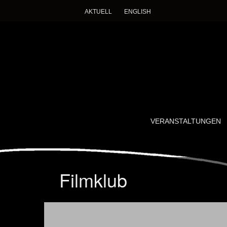
AKTUELL
ENGLISH
Imagining Des
Ein wissenschaftlich-künstlerisches Forschung
SKIP
VERANSTALTUNGEN
TO
CONTENT
Filmklub