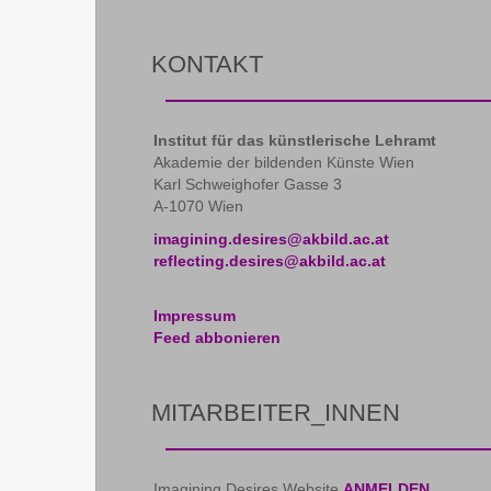
KONTAKT
Institut für das künstlerische Lehramt
Akademie der bildenden Künste Wien
Karl Schweighofer Gasse 3
A-1070 Wien
imagining.desires@akbild.ac.at
reflecting.desires@akbild.ac.at
Impressum
Feed abbonieren
MITARBEITER_INNEN
Imagining Desires Website
ANMELDEN