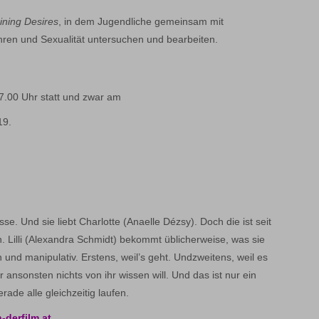
ining Desires
, in dem Jugendliche gemeinsam mit
hren und Sexualität untersuchen und bearbeiten.
7.00 Uhr statt und zwar am
19.
sse. Und sie liebt Charlotte (Anaelle Dézsy). Doch die ist seit
 Lilli (Alexandra Schmidt) bekommt üblicherweise, was sie
ch und manipulativ. Erstens, weil’s geht. Undzweitens, weil es
r ansonsten nichts von ihr wissen will. Und das ist nur ein
ade alle gleichzeitig laufen.
derfilm.at