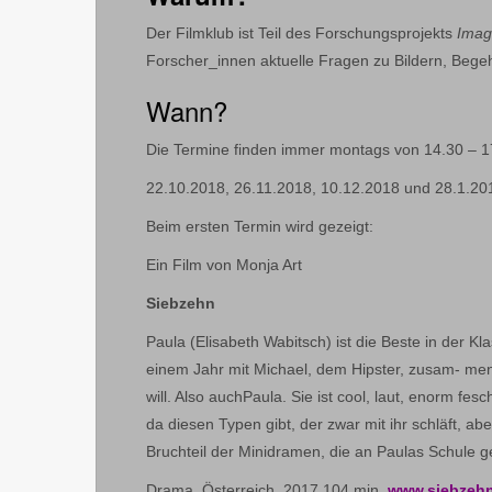
Der Filmklub ist Teil des Forschungsprojekts
Imag
Forscher_innen aktuelle Fragen zu Bildern, Bege
Wann?
Die Termine finden immer montags von 14.30 – 1
22.10.2018, 26.11.2018, 10.12.2018 und 28.1.20
Beim ersten Termin wird gezeigt:
Ein Film von Monja Art
Siebzehn
Paula (Elisabeth Wabitsch) ist die Beste in der Kla
einem Jahr mit Michael, dem Hipster, zusam- men.
will. Also auchPaula. Sie ist cool, laut, enorm fes
da diesen Typen gibt, der zwar mit ihr schläft, abe
Bruchteil der Minidramen, die an Paulas Schule ger
Drama, Österreich, 2017,104 min,
www.siebzehn-