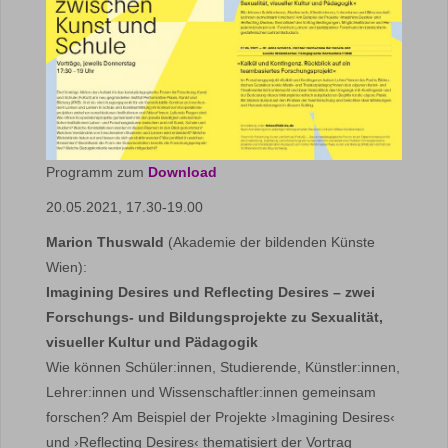
Programm zum
Download
20.05.2021, 17.30-19.00
Marion Thuswald
(Akademie der bildenden Künste
Wien):
Imagining Desires und Reflecting Desires – zwei
Forschungs- und Bildungsprojekte zu Sexualität,
visueller Kultur und Pädagogik
Wie können Schüler:innen, Studierende, Künstler:innen,
Lehrer:innen und Wissenschaftler:innen gemeinsam
forschen? Am Beispiel der Projekte ›Imagining Desires‹
und ›Reflecting Desires‹ thematisiert der Vortrag