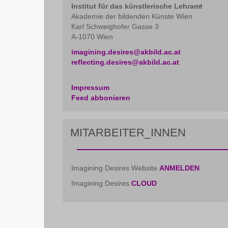
Institut für das künstlerische Lehramt
Akademie der bildenden Künste Wien
Karl Schweighofer Gasse 3
A-1070 Wien
imagining.desires@akbild.ac.at
reflecting.desires@akbild.ac.at
Impressum
Feed abbonieren
MITARBEITER_INNEN
Imagining Desires Website
ANMELDEN
Imagining Desires
CLOUD