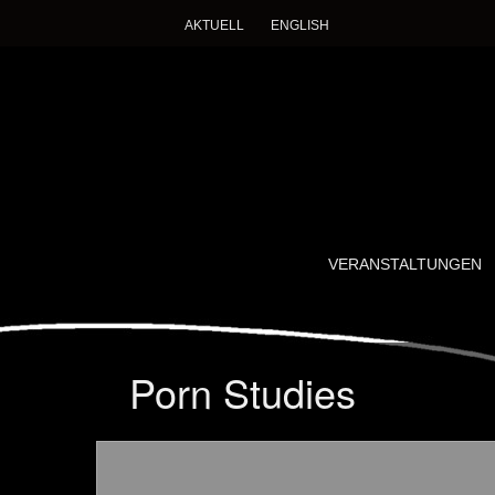
AKTUELL
ENGLISH
Imagining Des
Ein wissenschaftlich-künstlerisches Forschung
SKIP
VERANSTALTUNGEN
TO
CONTENT
Porn Studies