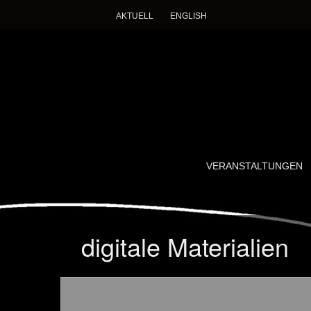
AKTUELL
ENGLISH
Imagining Des
Ein wissenschaftlich-künstlerisches Forschung
SKIP
VERANSTALTUNGEN
TO
CONTENT
digitale Materialien