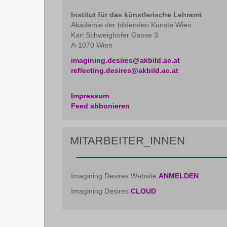
Institut für das künstlerische Lehramt
Akademie der bildenden Künste Wien
Karl Schweighofer Gasse 3
A-1070 Wien
imagining.desires@akbild.ac.at
reflecting.desires@akbild.ac.at
Impressum
Feed abbonieren
MITARBEITER_INNEN
Imagining Desires Website
ANMELDEN
Imagining Desires
CLOUD