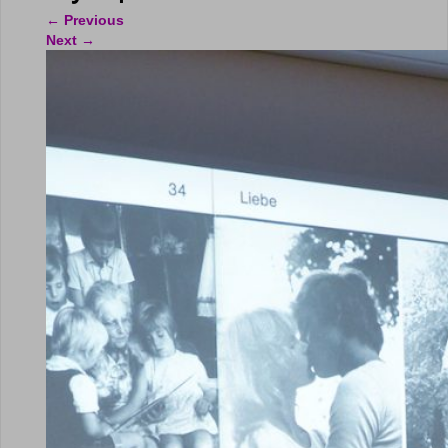
←
Previous
Next
→